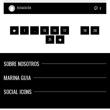
REDACCIÓN
0
1
…
15
16
17
18
19
20
21
SOBRE NOSOTROS
MARINA GUIA
SOCIAL ICONS