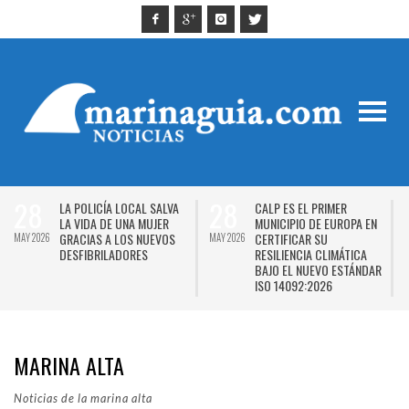
28
28
LA POLICÍA LOCAL SALVA
CALP ES EL PRIMER
LA VIDA DE UNA MUJER
MUNICIPIO DE EUROPA EN
GRACIAS A LOS NUEVOS
CERTIFICAR SU
MAY 2026
MAY 2026
M
DESFIBRILADORES
RESILIENCIA CLIMÁTICA
BAJO EL NUEVO ESTÁNDAR
ISO 14092:2026
ALL POSTS IN
MARINA ALTA
Noticias de la marina alta