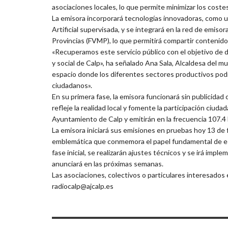
asociaciones locales, lo que permite minimizar los costes
La emisora incorporará tecnologías innovadoras, como 
Artificial supervisada, y se integrará en la red de emiso
Provincias (FVMP), lo que permitirá compartir contenidos
«Recuperamos este servicio público con el objetivo de da
y social de Calp», ha señalado Ana Sala, Alcaldesa del mu
espacio donde los diferentes sectores productivos podr
ciudadanos».
En su primera fase, la emisora funcionará sin publicida
refleje la realidad local y fomente la participación ciud
Ayuntamiento de Calp y emitirán en la frecuencia 107.4
La emisora iniciará sus emisiones en pruebas hoy 13 de f
emblemática que conmemora el papel fundamental de e
fase inicial, se realizarán ajustes técnicos y se irá im
anunciará en las próximas semanas.
Las asociaciones, colectivos o particulares interesados
radiocalp@ajcalp.es