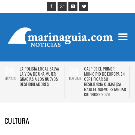
28
28
LA POLICÍA LOCAL SALVA
CALP ES EL PRIMER
LA VIDA DE UNA MUJER
MUNICIPIO DE EUROPA EN
GRACIAS A LOS NUEVOS
CERTIFICAR SU
MAY 2026
MAY 2026
M
DESFIBRILADORES
RESILIENCIA CLIMÁTICA
BAJO EL NUEVO ESTÁNDAR
ISO 14092:2026
ALL POSTS IN
CULTURA