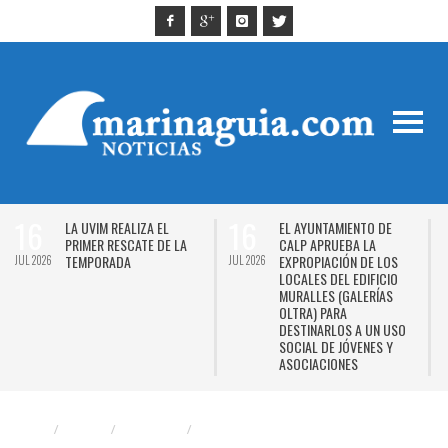
16
16
LA UVIM REALIZA EL
EL AYUNTAMIENTO DE
PRIMER RESCATE DE LA
CALP APRUEBA LA
TEMPORADA
EXPROPIACIÓN DE LOS
JUL 2026
JUL 2026
J
LOCALES DEL EDIFICIO
MURALLES (GALERÍAS
OLTRA) PARA
DESTINARLOS A UN USO
SOCIAL DE JÓVENES Y
ASOCIACIONES
2026
CALPE
CULTURA
MARINA ALTA