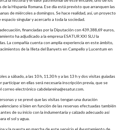
ca la historia y el valor patrimonial de este enclave, uno de los
 de la Hispania Romana. Ese día está previsto que arranquen las
manas de miércoles a domingos. Se hace realidad, así, un proyecto
espacio singular y acercarlo a toda la sociedad.
 adecuación, financiadas por la Diputación con 439.388,69 euros,
tamiento ha adjudicado a la empresa ESATUR XXI SLU la
iadas. La compañía cuenta con amplia experiencia en este ámbito,
 yacimientos de la Illeta del Banyets en Campello y Lucentum en
es a sábado, a las 10 h, 11.30 h y a las 13 h y dos visitas guiadas
er participar en ellas será necesaria inscripción previa, que se
del correo electrónico cabdelareina@esatur.com.
rsonas y se prevé que las visitas tengan una duración
 valenciano si bien en función de las reservas efectuadas también
 antes de su inicio con la indumentaria y calzado adecuado así
a el sol y agua.
ina y la puesta en marcha de este servicio el Ayuntamiento de