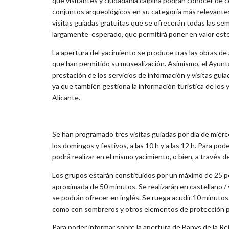
que visitantes y ciudadanía calpina podrán conocer de cer
conjuntos arqueológicos en su categoría más relevantes
visitas guiadas gratuitas que se ofrecerán todas las se
largamente esperado, que permitirá poner en valor este 
La apertura del yacimiento se produce tras las obras de
que han permitido su musealización. Asimismo, el Ayun
prestación de los servicios de información y visitas gu
ya que también gestiona la información turística de los
Alicante.
Se han programado tres visitas guiadas por día de miércol
los domingos y festivos, a las 10 h y a las 12 h. Para pod
podrá realizar en el mismo yacimiento, o bien, a través 
Los grupos estarán constituidos por un máximo de 25 pe
aproximada de 50 minutos. Se realizarán en castellano /
se podrán ofrecer en inglés. Se ruega acudir 10 minutos
como con sombreros y otros elementos de protección par
Para poder informar sobre la apertura de Banys de la Re