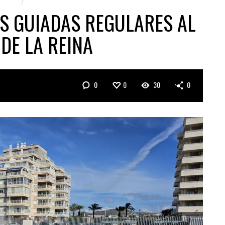
 ALTA
TURISMO
AS GUIADAS REGULARES AL
DE LA REINA
0
0
30
0